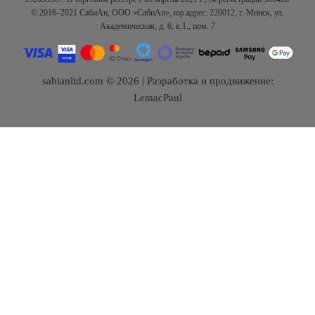
© 2016–2021 СабиАн, ООО «СабиАн», юр.адрес: 220012, г. Минск, ул.
Академическая, д. 6, к.1., пом. 7
sabianltd.com © 2026 | Разработка и продвижение:
LemacPaul