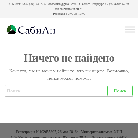
Перейти
г. Минск +375 (29) 556-77-53 ooosabian@gmail.com | г. Санкт-Петербург +7 (963) 307-65-93
sabian.group@mail.ru
к
Работаем с
9:00 до 18:00
содержимому
Интернет-
магазин
СабиАн
Ничего не найдено
Кажется, мы не можем найти то, что вы ищете. Возможно,
поиск может помочь.
Найти:
Регистрация №192655307, 26 мая 2016г., Мингорисполкомом. УНП
192655307. В торговом реестре с 05 апреля 2021 г., № регистрации 506428.