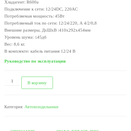
Хладагент: R600a
Подключение к сети: 12/24DC, 220AC
Потребляемая мощность: 45Вт
Потребляемый ток по сети: 12/24/220, А 4/2/0,8
Внешние размеры, ДхШхВ :410х292х454мм
Уровень шума: ≤45дб
Вес: 8,6 кг.
В комплекте: кабель питания 12/24 В
Руководство по эксплуатации
Количество
В корзину
Автохолодильник
EF-
15
Категория:
Автохолодильники
на
15л