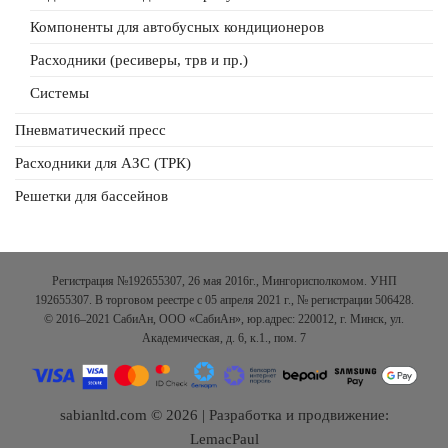
Компоненты для автобусных кондиционеров
Расходники (ресиверы, трв и пр.)
Системы
Пневматический пресс
Расходники для АЗС (ТРК)
Решетки для бассейнов
Регистрация №192655307, 26 мая 2016г., Мингорисполкомом. УНП
192655307. В торговом реестре с 05 апреля 2021 г., № регистрации 506428.
© 2016–2021 СабиАн, ООО «СабиАн», юр.адрес: 220012, г. Минск, ул.
Академическая, д. 6, к.1., пом. 7
sabianltd.com © 2026 | Разработка и продвижение:
LemacPaul