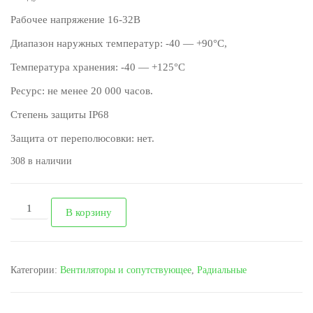
Рабочее напряжение 16-32В
Диапазон наружных температур: -40 — +90°С,
Температура хранения: -40 — +125°С
Ресурс: не менее 20 000 часов.
Степень защиты IP68
Защита от переполюсовки: нет.
308 в наличии
Количество
В корзину
Бесщеточный
радиальный
вентилятор
Категории:
Вентиляторы и сопутствующее
,
Радиальные
358-
1М