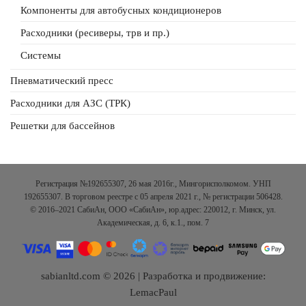
Компоненты для автобусных кондиционеров
Расходники (ресиверы, трв и пр.)
Системы
Пневматический пресс
Расходники для АЗС (ТРК)
Решетки для бассейнов
Регистрация №192655307, 26 мая 2016г., Мингорисполкомом. УНП
192655307. В торговом реестре с 05 апреля 2021 г., № регистрации 506428.
© 2016–2021 СабиАн, ООО «СабиАн», юр.адрес: 220012, г. Минск, ул.
Академическая, д. 6, к.1., пом. 7
sabianltd.com © 2026 | Разработка и продвижение:
LemacPaul