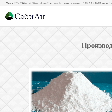
г. Минск +375 (29) 556-77-53 ooosabian@gmail.com | г. Санкт-Петербург +7 (963) 307-65-93 sabian.gr
Интернет-
магазин
СабиАн
Произво