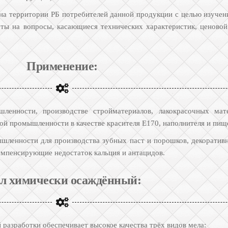
 на территории РБ потребителей данной продукции с целью изучен
ты на вопросы, касающиеся технических характеристик, ценовой
Применение:
енности, производстве стройматериалов, лакокрасочных мате
й промышленности в качестве красителя Е170, наполнителя и пищ
ленности для производства зубных паст и порошков, декоративно
компенсирующие недостаток кальция и антацидов.
л химически осаждённый:
разработки обеспечивает высокое качества трёх видов мела: