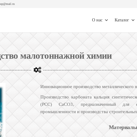
oup@mail.ru
О нас
Каталог
дство малотоннажной химии
Инновационное производство металлического н
Производство карбоната кальция синтетичес
(РСС) СаСО3, предназначенный для фа
промышленности и производства строительных 
Материал