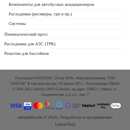
Компоненты для автобусных кондиционеров
Расходники (ресиверы, трв и пр.)
Системы
Пневматический пресс
Расходники для АЗС (ТРК)
Решетки для бассейнов
Регистрация №192655307, 26 мая 2016г., Мингорисполкомом. УНП
192655307. В торговом реестре с 05 апреля 2021 г., № регистрации 506428.
© 2016–2021 СабиАн, ООО «СабиАн», юр.адрес: 220012, г. Минск, ул.
Академическая, д. 6, к.1., пом. 7
sabianltd.com © 2026 | Разработка и продвижение:
LemacPaul