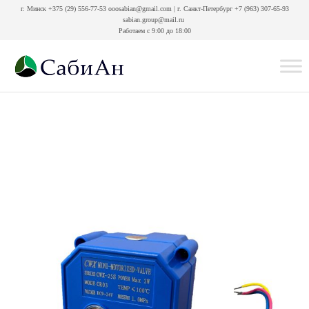
Перейти
г. Минск +375 (29) 556-77-53 ooosabian@gmail.com | г. Санкт-Петербург +7 (963) 307-65-93
sabian.group@mail.ru
к
Работаем с
9:00 до 18:00
содержимому
Интернет-
магазин
СабиАн