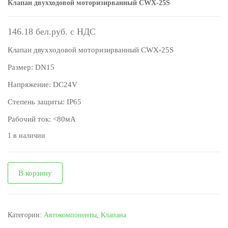
Клапан двухходовой моторизирванный CWX-25S
146.18
Клапан двухходовой моторизирванный CWX-25S
Размер: DN15
Напряжение: DC24V
Степень защиты: IP65
Рабочий ток: <80мА
1 в наличии
Количество
В корзину
Клапан
двухходовой
моторизирванный
Категории:
Автокомпоненты
,
Клапана
CWX-