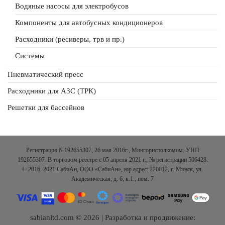
Водяные насосы для электробусов
Компоненты для автобусных кондиционеров
Расходники (ресиверы, трв и пр.)
Системы
Пневматический пресс
Расходники для АЗС (ТРК)
Решетки для бассейнов
Регистрация №192655307, 26 мая 2016г., Мингорисполкомом. УНП
192655307. В торговом реестре с 05 апреля 2021 г., № регистрации 506428.
© 2016–2021 СабиАн, ООО «СабиАн», юр.адрес: 220012, г. Минск, ул.
Академическая, д. 6, к.1., пом. 7
sabianltd.com © 2026 | Разработка и продвижение: